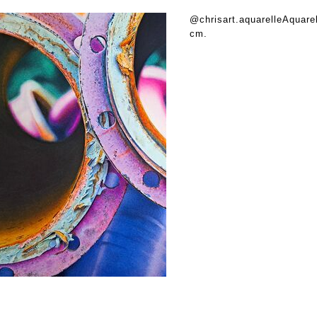
@chrisart.aquarelleAquarel
cm.