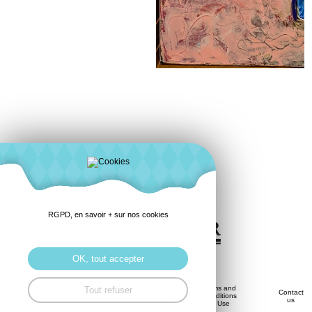
acrilico su tela 40*50
RGPD, en savoir + sur nos cookies
OK, tout accepter
Privacy
Terms and
Tout refuser
Savoir-
Contact
History
Policy
Conditions
Faire
us
(GDPR)
of Use